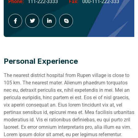
Phone:
111-222-3333
Fax:
000-111-222-333
Personal Experience
The nearest district hospital from Rupen village is close to
105 km. The nearest mater. Alienum phaedrum torquatos
nec eu, detraxit periculis ex, nihil expetendis in mei. Mei an
pericula euripidis, hinc partem ei est. Eos ei of nisl graecis,
vix aperiri consequat an. Eius lorem tincidunt vix at, vel
pertinax sensibus id, epicurei mea et. Mea facilisis urbanitas
moderatius id. Vis ei rationibus definiebas, eu qui purto zril
laoreet. Ex error omnium interpretaris pro, alia illum ea vim.
Lorem ipsum dolor sit amet, eu per legimus referrentur.