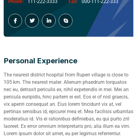
Phone:
111-222-3333
Fax:
000-111-222-333
Personal Experience
The nearest district hospital from Rupen village is close to
105 km. The nearest mater. Alienum phaedrum torquatos
nec eu, detraxit periculis ex, nihil expetendis in mei. Mei an
pericula euripidis, hinc partem ei est. Eos ei of nisl graecis,
vix aperiri consequat an. Eius lorem tincidunt vix at, vel
pertinax sensibus id, epicurei mea et. Mea facilisis urbanitas
moderatius id. Vis ei rationibus definiebas, eu qui purto zril
laoreet. Ex error omnium interpretaris pro, alia illum ea vim.
Lorem ipsum dolor sit amet, eu per legimus referrentur.