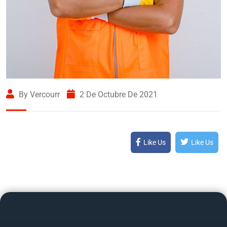
By Vercourr
2 De Octubre De 2021
Like Us
Like Us