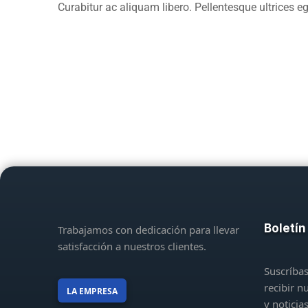
Curabitur ac aliquam libero. Pellentesque ultrices eg
Boletín
Trabajamos con dedicación para llevar
satisfacción a nuestros clientes.
Suscríbas
recibir n
LA EMPRESA
y noticia