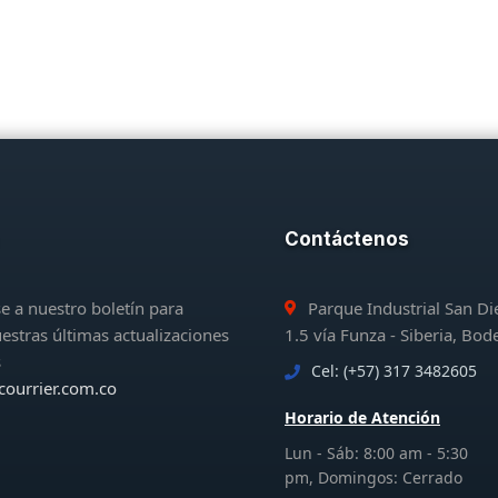
Contáctenos
e a nuestro boletín para
Parque Industrial San D
uestras últimas actualizaciones
1.5 vía Funza - Siberia, Bod
s
Cel: (+57) 317 3482605
courrier.com.co
Horario de Atención
Lun - Sáb: 8:00 am - 5:30
pm, Domingos: Cerrado