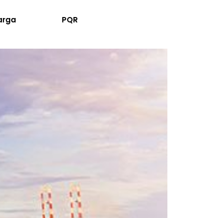
arga
PQR